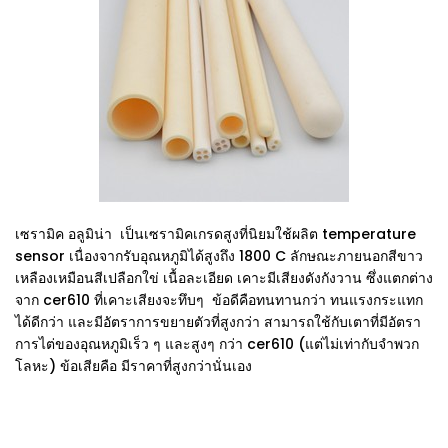
เซรามิค อลูมิน่า เป็นเซรามิคเกรดสูงที่นิยมใช้ผลิต temperature
sensor เนื่องจากรับอุณหภูมิได้สูงถึง 1800 C ลักษณะภายนอกสีขาว
เหลืองเหมือนสีเปลือกใข่ เนื้อละเอียด เคาะมีเสียงดังกังวาน ซึ่งแตกต่าง
จาก cer610 ที่เคาะเสียงจะทึบๆ ข้อดีคือทนทานกว่า ทนแรงกระแทก
ได้ดีกว่า และมีอัตราการขยายตัวที่สูงกว่า สามารถใช้กับเตาที่มีอัตรา
การไต่ของอุณหภูมิเร็ว ๆ และสูงๆ กว่า cer610 (แต่ไม่เท่ากับจำพวก
โลหะ) ข้อเสียคือ มีราคาที่สูงกว่านั่นเอง